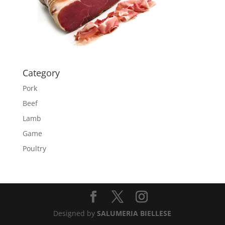
Category
Pork
Beef
Lamb
Game
Poultry
Designed by
SALUMERIA BIELLESE